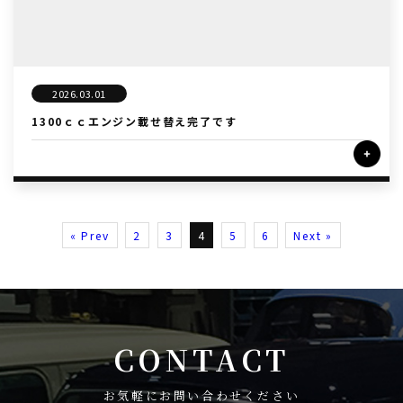
2026.03.01
1300ｃｃエンジン載せ替え完了です
« Prev
2
3
4
5
6
Next »
CONTACT
お気軽にお問い合わせください