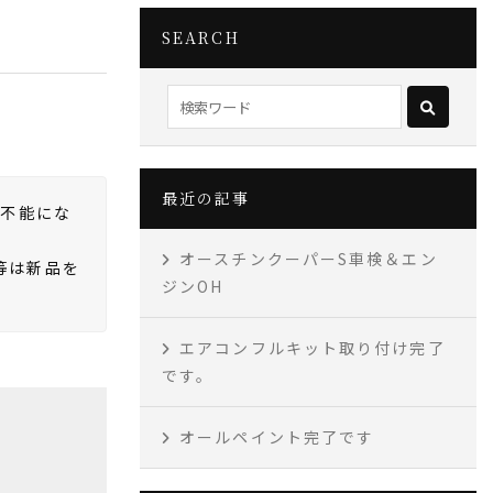
SEARCH
最近の記事
行不能にな
オースチンクーパーS車検＆エン
等は新品を
ジンOH
エアコンフルキット取り付け完了
です。
オールペイント完了です