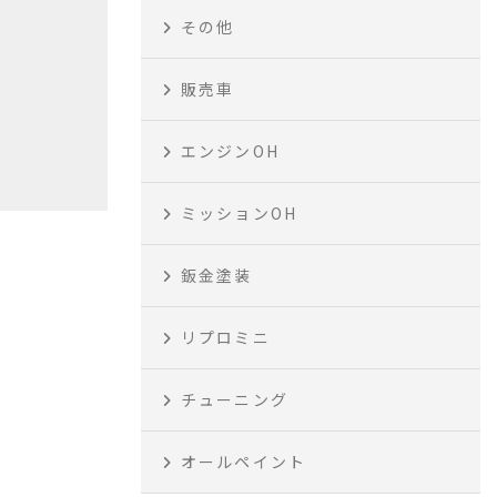
その他
販売車
エンジンOH
ミッションOH
鈑金塗装
リプロミニ
チューニング
オールペイント