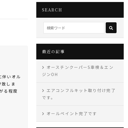
SEARCH
最近の記事
オースチンクーパーS車検＆エン
ジンOH
に伴いオル
け致しま
エアコンフルキット取り付け完了
がる程度
です。
オールペイント完了です