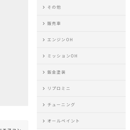
その他
販売車
エンジンOH
ミッションOH
鈑金塗装
リプロミニ
チューニング
オールペイント
にエアコン