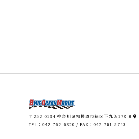
個人の利益を侵害する可能性が高い機
当社が個人情報の処理を伴う業務を外
の責任分担、契約終了時の個人情報の
個人情報は、本人の同意を得た範囲内
個人情報の管理について
当社が直接収集または外部から業務を
防止するための措置を講じます。
個人情報の処理を伴う業務を外部から
集したものであることを確認します。
〒252-0134 神奈川県相模原市緑区下九沢173-8
法令及びその他の規範について
TEL：042-762-6820
/ FAX：042-761-5743
当社は、個人情報の保護に関係する日本の