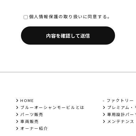
微な情報は、本人の明確な同意がある場合または法令等の裏付
個人情報保護の取り扱いに同意する。
部から受託する場合や外部へ委託する場合は、個人情報に関す
返却および消去等について定め、それに従います。
内容を確認して送信
で利用、提供します。
受託する際に入手した個人情報は、正確な状態に保ち、不正ア
受託する場合は、委託者が個人情報を入手した際、本人の同意
HOME
- ファクトリー
ブルーオーシャンモービルとは
プレミアム・
パーツ販売
専用設計パー
車両販売
メンテナンス
オーナー紹介
法令及びその他の規範を遵守し、本方針の継続的改善に努めま