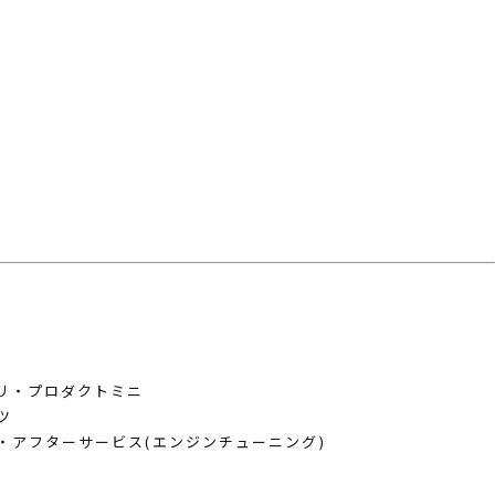
けがある場合以外には収集しません。
る秘密の保持、再委託に関する事項、事故時
クセス、紛失・破壊・改ざんおよび漏洩等を
を得た上で、適法かつ公正な手段によって収
リ・プロダクトミニ
ツ
・アフターサービス(エンジンチューニング)
す。